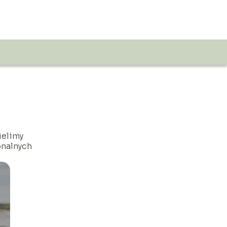
ielimy
onalnych