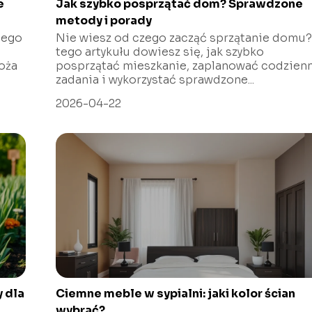
e
Jak szybko posprzątać dom? Sprawdzone
metody i porady
tego
Nie wiesz od czego zacząć sprzątanie domu?
tego artykułu dowiesz się, jak szybko
oża
posprzątać mieszkanie, zaplanować codzien
zadania i wykorzystać sprawdzone...
2026-04-22
 dla
Ciemne meble w sypialni: jaki kolor ścian
wybrać?