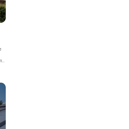
a
e
..