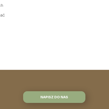
ch
rać
NAPISZ DO NAS